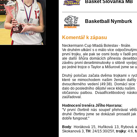
Basket Slovanka MB
Basketball Nymburk
Komentář k zápasu
Neckermann Cup Mladá Boleslav - finále.
Ve druhém utkání s o málo více odpočinutými 
první trojku, ale pak se osmi body v řadě pr
ale další šňůra domácích přinesla desetib
závěru první desetiminutovky o slibně vyvíjej
po jedné trojce o Taylor a Mišurové jsme se u
Druhý poločas začala dvěma trojkami v ryc
které se mimochodem našim ženám dařily 
dvouciferného vedení (49:38). Domácí sice v 
dalo do posledního dějství vece klidu našim
občasnou palbou. Dvaatřicetibodový násk
zaúřadoval.
Hodnocení trenéra Jiřího Havrana:
"V první čtvrtině nás soupeř přehrával v
druhé čtvrtiny jsme se dokázali prosadit ja
dobře fungovat."
Body
: Horáková 15, Huňková 13, Rybová a 
Skokanová 3,
TH
: 24/15:30/25!!,
trojky
: 4:6,
f