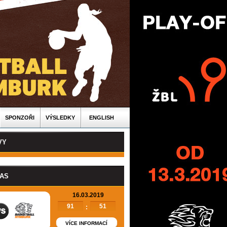
SPONZOŘI
VÝSLEDKY
ENGLISH
VY
PAS
16.03.2019
91
51
:
VÍCE INFORMACÍ