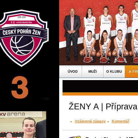
ÚVOD
MUŽI
O KLUBU
A TÝ
ŽENY A | Příprava
Vzájemné zápasy
Komentář