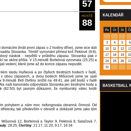
57
KALENDÁŘ
HOSTÉ
88
Po
Út
St
Č
3
4
5
6
domácími (hráli první zápas o 2 hodiny dříve), jsme sice dali
10
11
12
1
osadila Slovanka. Téměř vyrovnání přinesl koš Peklové (9:8),
17
18
19
2
odový náskok - největší v průběhu zápasu. Slovanka pak v
ící se skóre přišla. V 15.minutě Bortelová vyrovnala (25:25) a
24
25
26
2
jali vedení, které jsme až do konce zápasu nepustili.
31
hlém sledu Huňková a po čtyřech trestných hodech v řadě,
v obou zápasech, a dvou bodech Mišurové jsme se ujali
9.minutě třetí čtvrtiny snížili na 49:41, ale pět bodů v řadě
. Na naši kanonádu odpovídala Slovanka jen trestnými hody a
BASKETBALL 
ok (82:50) byl jasným důkazem, že nymburský válec tvrdě
ětším pohybem a nám moc nefungovala obranná činnost. Od
k střelecky, tak především v obraně a dokázali jsme jako tým
Mišurová 12, Bortelová a Taylor 9, Peklová 8, Salačová 7,
auly
: 28:25,
čtvrtiny
: 21:17, 11:20, 9:17, 16:34