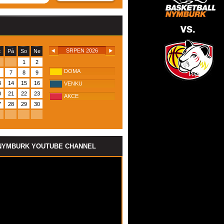
SRPEN 2026
t
Pá
So
Ne
1
2
DOMA
7
8
9
3
14
15
16
VENKU
0
21
22
23
AKCE
7
28
29
30
NYMBURK YOUTUBE CHANNEL