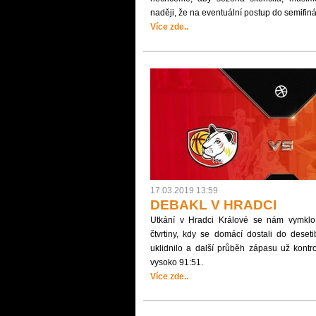
naději, že na eventuální postup do semifin
Více zde..
17.03.2019 13:59
DEBAKL V HRADCI
Utkání v Hradci Králové se nám vymkl
čtvrtiny, kdy se domácí dostali do deset
uklidnilo a další průběh zápasu už kontrol
vysoko 91:51.
Více zde..