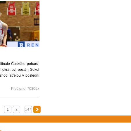
ifinále Českého poháru,
ntokrát byl poctěn Sokol
zhodl střelou v poslední
Přečteno:
70305x
1
2
147