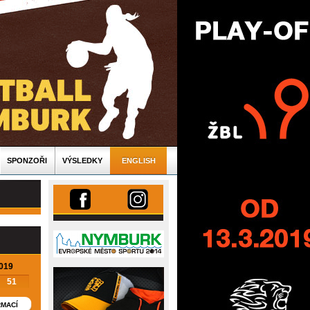
SPONZOŘI
VÝSLEDKY
ENGLISH
2019
51
RMACÍ