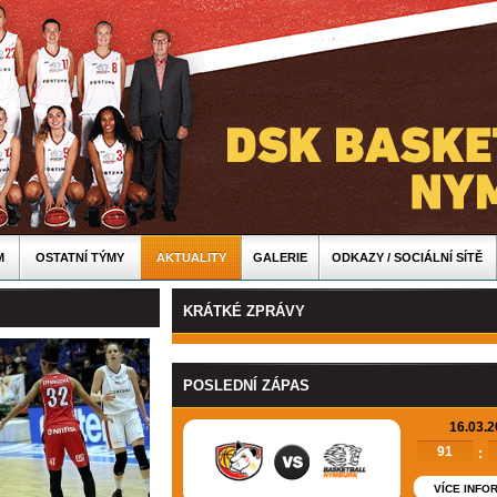
M
OSTATNÍ TÝMY
AKTUALITY
GALERIE
ODKAZY / SOCIÁLNÍ SÍTĚ
KRÁTKÉ ZPRÁVY
POSLEDNÍ ZÁPAS
16.03.
91
:
VÍCE INFO