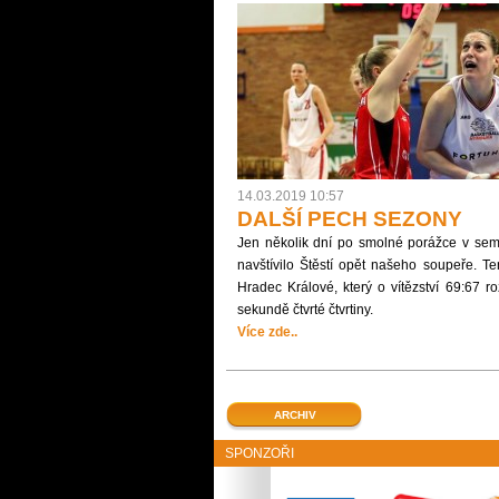
14.03.2019 10:57
DALŠÍ PECH SEZONY
Jen několik dní po smolné porážce v sem
navštívilo Štěstí opět našeho soupeře. Te
Hradec Králové, který o vítězství 69:67 ro
sekundě čtvrté čtvrtiny.
Více zde..
ARCHIV
SPONZOŘI