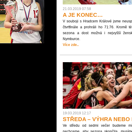
21.03.2019 07:58
A JE KONEC…
V souboji s Hradcem Králové jsme neuspě
čtvrtfinále a prohráli ho 71:76. Kromě t
sezona a dost možná i nejvyšší žensk
Nymburce.
Více zde..
19.03.2019 12:17
STŘEDA – VÝHRA NEBO
Ve středu od sedmi večer budeme mí
nechceme, aby sezona skončila, musíme