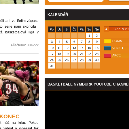
KALENDÁŘ
li ani ve třetím zápase
éto série nám skončila i
SRPEN 20
Po
Út
St
Čt
Pá
So
Ne
á basketbalová liga v
1
2
DOMA
3
4
5
6
7
8
9
Přečteno:
88422x
10
11
12
13
14
15
16
VENKU
17
18
19
20
21
22
23
AKCE
24
25
26
27
28
29
30
31
BASKETBALL NYMBURK YOUTUBE CHANNE
 KONEC
t nůž na krku. Pokud
 vyhrát a vykřesat tak