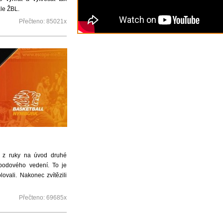
ále ŽBL.
Přečteno:
85021x
o z ruky na úvod druhé
ibodového vedení. To je
ovali. Nakonec zvítězili
Přečteno:
69685x