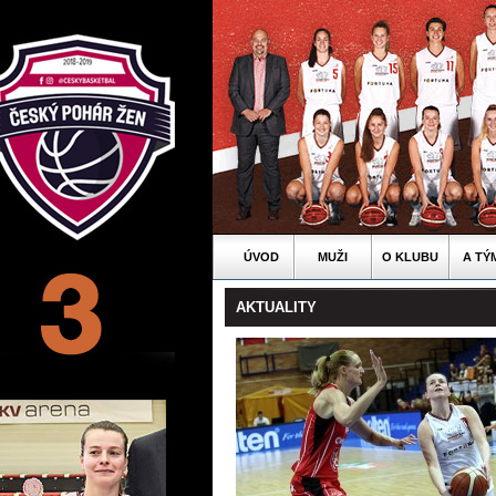
ÚVOD
MUŽI
O KLUBU
A TÝ
AKTUALITY