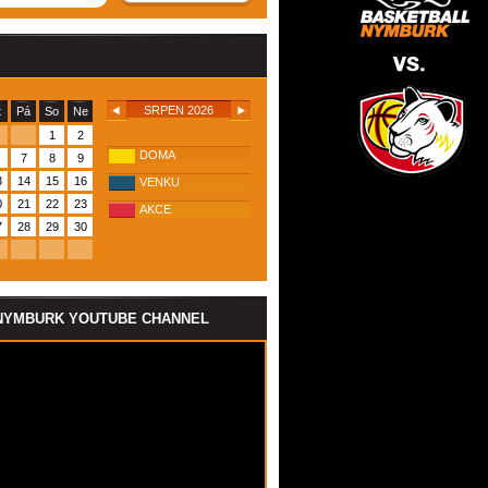
SRPEN 2026
t
Pá
So
Ne
1
2
DOMA
7
8
9
3
14
15
16
VENKU
0
21
22
23
AKCE
7
28
29
30
NYMBURK YOUTUBE CHANNEL