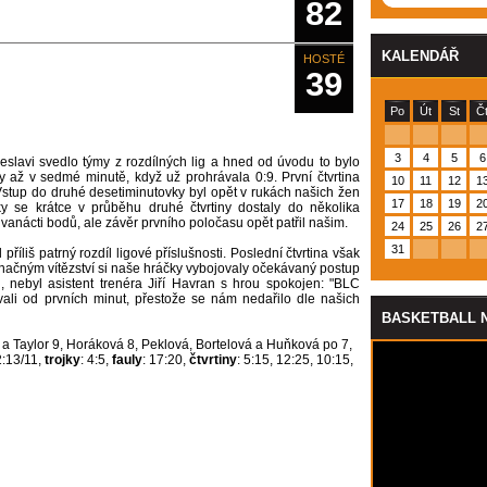
82
KALENDÁŘ
HOSTÉ
39
Po
Út
St
Č
3
4
5
6
lavi svedlo týmy z rozdílných lig a hned od úvodu to bylo
y až v sedmé minutě, když už prohrávala 0:9. První čtvrtina
10
11
12
1
stup do druhé desetiminutovky byl opět v rukách našich žen
17
18
19
2
y se krátce v průběhu druhé čtvrtiny dostaly do několika
dvanácti bodů, ale závěr prvního poločasu opět patřil našim.
24
25
26
2
31
 příliš patrný rozdíl ligové příslušnosti. Poslední čtvrtina však
načným vítězství si naše hráčky vybojovaly očekávaný postup
íd, nebyl asistent trenéra Jiří Havran s hrou spokojen: "
BLC
vali od prvních minut, p
řesto
že se nám nedařilo dle našich
BASKETBALL 
a Taylor 9, Horáková 8, Peklová, Bortelová a Huňková po 7,
2:13/11,
trojky
: 4:5,
fauly
: 17:20,
čtvrtiny
: 5:15, 12:25, 10:15,