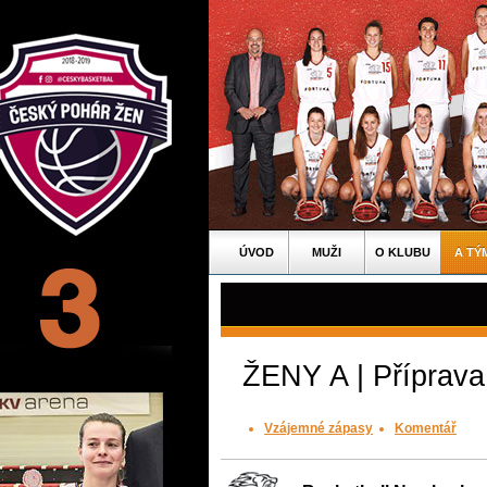
ÚVOD
MUŽI
O KLUBU
A TÝ
ŽENY A | Příprava
Vzájemné zápasy
Komentář