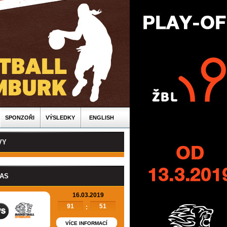
SPONZOŘI
VÝSLEDKY
ENGLISH
VY
PAS
16.03.2019
91
51
:
VÍCE INFORMACÍ