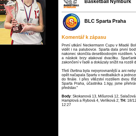
Basketball Nymburk
BLC Sparta Praha
Komentář k zápasu
První utkání Neckermann Cupu v Mladé Boles
vidět i na palubovce. Sparta dala první bod
nakonec skončila desetibodovým rozdílem. V
a náskok brzy atakoval dvacítku. Sparťank
zakončení v řadě a dokázaly snížit na rozdíl 
Třetí čtvrtina byla nejvyrovnanější a ani nebyl
opět načapala Spartu v nedbalkách a jednoz
do finále. I přes vítězství rozdílem dvou tř
Sparta Praha, účastníka 1.ligy, jsme pře
hrá
představ
."
Body
: Skokanová 13, Mišurová 12, Salačová 
Hamplová a Rybová 4, Verlíková 2;
TH:
18/1
12:27