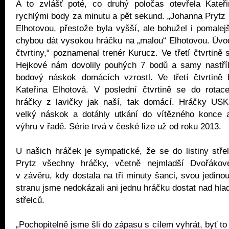
A to zvlášť poté, co druhý poločas otevřela Kateř
rychlými body za minutu a pět sekund. „Johanna Prytz 
Elhotovou, přestože byla vyšší, ale bohužel i pomalej
chybou dát vysokou hráčku na „malou“ Elhotovou. Úvod 
čtvrtiny,“ poznamenal trenér Kurucz. Ve třetí čtvrtině
Hejkové nám dovolily pouhých 7 bodů a samy nastříle
bodový náskok domácích vzrostl. Ve třetí čtvrtině b
Kateřina Elhotová. V poslední čtvrtině se do rotac
hráčky z lavičky jak naší, tak domácí. Hráčky USK 
velký náskok a dotáhly utkání do vítězného konce a 
výhru v řadě. Série trvá v české lize už od roku 2013.
U našich hráček je sympatické, že se do listiny stř
Prytz všechny hráčky, včetně nejmladší Dvořákové
v závěru, kdy dostala na tři minuty šanci, svou jedino
stranu jsme nedokázali ani jednu hráčku dostat nad hla
střelců.
„Pochopitelně jsme šli do zápasu s cílem vyhrát, byť to z