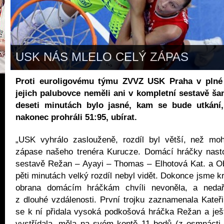
USK NÁS MLELO CELÝ ZÁPAS
Proti euroligovému týmu ZVVZ USK Praha v plné
jejich palubovce neměli ani v kompletní sestavě ša
deseti minutách bylo jasné, kam se bude utkání
nakonec prohráli 51:95, ubírat.
„USK vyhrálo zaslouženě, rozdíl byl větší, než moh
zápase našeho trenéra Kurucze. Domácí hráčky nastou
sestavě Režan – Ayayi – Thomas – Elhotová Kat. a Ob
pěti minutách velký rozdíl nebyl vidět. Dokonce jsme k
obrana domácím hráčkám chvíli nevoněla, a nedaři
z dlouhé vzdálenosti. První trojku zaznamenala Kateř
se k ní přidala vysoká podkošová hráčka Režan a ješ
vystřídala, měla na svém kontě 11 bodů (z osmnácti