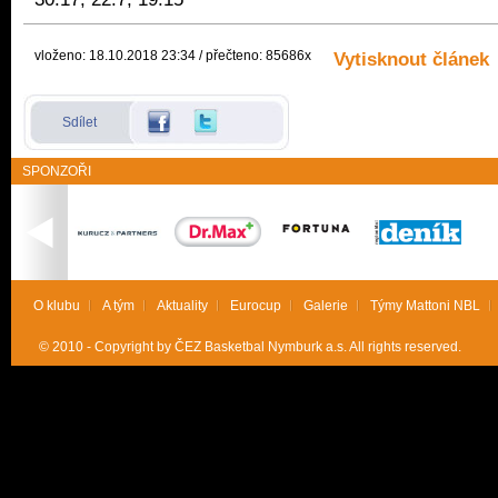
vloženo: 18.10.2018 23:34 / přečteno: 85686x
Vytisknout článek
Sdílet
SPONZOŘI
O klubu
A tým
Aktuality
Eurocup
Galerie
Týmy Mattoni NBL
© 2010 - Copyright by ČEZ Basketbal Nymburk a.s. All rights reserved.