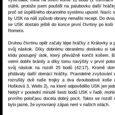
stáhli, protože jsem pouštěl na palubovku další hráčky,
proč od úspěšného obranného systému upustil. Navíc s
by USK na náš způsob obrany nenašlo recept. Do dvou
se USK dostalo ještě do konce první čtvrtiny po koši s
Romero.
Druhou čtvrtinu opět začaly lépe hráčky z Královky a
svůj náskok. Díky dobrému obranému doskoku si tak
klidu postupný útok, který převážně končil košem. B
velmi dobře bránily a díky tomu navýšily v první polov
svůj náskok na rozdíl 25 bodů (42:17). Kromě dom
přidávaly další domácí hráčky. Pravidelné zvyšování
rozrušily dvě naše trojky a dva dvoubodové koše 
Hošková 3, Wells 2), na které odpovědělo USK jen je
Nebýt v poslední minutě šesti bodů USK v řadě, mohl
prvního poločasu docela dobrý pocit. Takto se rozdíl o
bylo jasné, že vyrovnaný zápas není v našich silách.