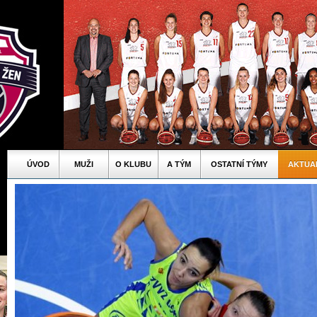
ÚVOD
MUŽI
O KLUBU
A TÝM
OSTATNÍ TÝMY
AKTUA