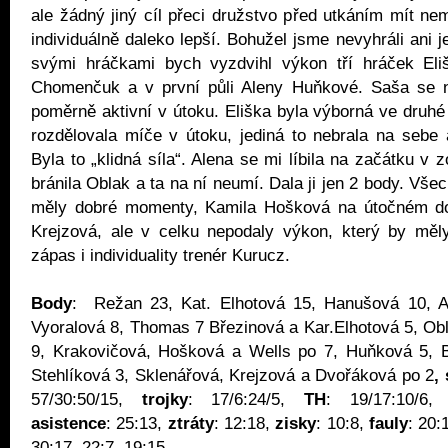
ale žádný jiný cíl přeci družstvo před utkáním mít n
individuálně daleko lepší. Bohužel jsme nevyhráli ani j
svými hráčkami bych vyzdvihl výkon tří hráček Eli
Chomenčuk a v první půli Aleny Huňkové. Saša se neb
poměrně aktivní v útoku. Eliška byla výborná ve druhé 
rozdělovala míče v útoku, jediná to nebrala na sebe a
Byla to „klidná síla“. Alena se mi líbila na začátku v
bránila Oblak a ta na ní neumí. Dala ji jen 2 body. Vše
měly dobré momenty, Kamila Hošková na útočném d
Krejzová, ale v celku nepodaly výkon, který by měly
zápas i individuality trenér Kurucz.
Body
: Režan 23, Kat. Elhotová 15, Hanušová 10, 
Vyoralová 8, Thomas 7 Březinová a Kar.Elhotová 5, O
9, Krakovičová, Hošková a Wells po 7, Huňková 5, Bi
Stehlíková 3, Sklenářová, Krejzová a Dvořáková po 2
,
57/30:50/15,
trojky
: 17/6:24/5,
TH
: 19/17:10/6
asistence
: 25:13,
ztráty
: 12:18,
zisky
: 10:8,
fauly
: 20:
30:17, 22:7, 19:15