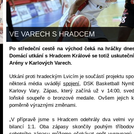
VE VARECH S HRADCEM
Po středeční cestě na východ čeká na hráčky dnes
Domácí utkání s Hradcem Králové se totiž uskutečn
Arény v Karlových Varech.
Utkání proti hradeckým Lvicím je součástí projektu spol
některá média uvádějí
spojení
, DSK Basketball Nymb
Karlovy Vary. Zápas, který začíná už v 14:00, sv
loňské soupeře o bronzové medaile. Ovšem jejich 
poměrně výraznými změnami.
„V přípravě jsme s Hradcem odehrály dva velmi vy
bilancí 1:1. Oba zápasy skončily pouhým tříbodo
sobotního zápasu můžeme očekávat opět vyrovnaný 