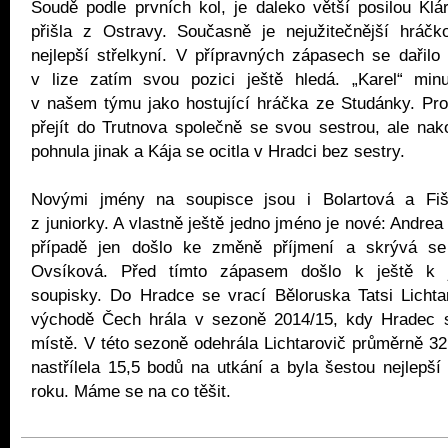
Soudě podle prvních kol, je daleko větší posilou Klár
přišla z Ostravy. Současně je nejužitečnější hráč
nejlepší střelkyní. V přípravných zápasech se dařilo 
v lize zatím svou pozici ještě hledá. „Karel“ min
v našem týmu jako hostující hráčka ze Studánky. Pro
přejít do Trutnova společně se svou sestrou, ale nak
pohnula jinak a Kája se ocitla v Hradci bez sestry.
Novými jmény na soupisce jsou i Bolartová a Fiše
z juniorky. A vlastně ještě jedno jméno je nové: Andre
případě jen došlo ke změně příjmení a skrývá s
Ovsíková. Před tímto zápasem došlo k ještě k 
soupisky. Do Hradce se vrací Běloruska Tatsi Lichta
východě Čech hrála v sezoně 2014/15, kdy Hradec 
místě. V této sezoně odehrála Lichtarovič průměrně 32
nastřílela 15,5 bodů na utkání a byla šestou nejlepší 
roku. Máme se na co těšit.