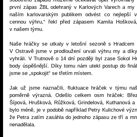
první zápas ŽBL odehraný v Karlových Varech a my 
naším karlovarským publikem odvést co nejlepší v
cennou výhru,“ řekl před zápasem Kamila Hošková,
v našem týmu.
Naše hráčky se utkaly v letošní sezoně s Hradcem n
V Ostravě jsme v prodloužení urvali výhru my a díky
vyhráli. V Trutnově o 14 dní později byl zase Sokol Hr
body úspěšnější. Díky tomu nám utekl postup do finál
jsme se „spokojit“ se třetím místem.
Jak už jsme naznačili, fluktuace hráček v týmu na
poměrně výrazná. Odešlo celkem osm hráček: Březi
Šípová, Hrušková, Růžková, Grindelová, Kuthanová a 
bylo méně, je v podobě například Petry Kulichové výz
že Petra zatím zasáhla do jednoho zápasu ze tří a m
nenadělala.