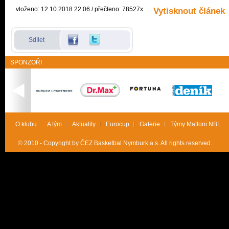
vloženo: 12.10.2018 22:06 / přečteno: 78527x
Vytisknout článek
Sdílet
SPONZOŘI
O klubu
A tým
Aktuality
Eurocup
Galerie
Týmy Mattoni NBL
© 2010 - Copyright by ČEZ Basketbal Nymburk a.s. All rights reserved.