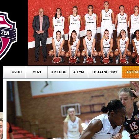
ÚVOD
MUŽI
O KLUBU
A TÝM
OSTATNÍ TÝMY
AKTUA