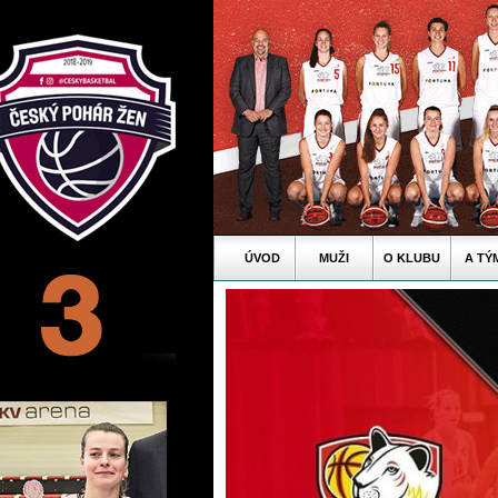
ÚVOD
MUŽI
O KLUBU
A TÝ