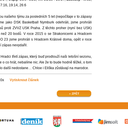
27:16, 19:14, 26:6
ou našeho týmu za posledních 5 let (nepočítaje v to zápasy
sme jako DSK Basketball Nymburk odehráli, jsme prohráli
pasů proti ZVVZ USK Praha. Z těchto proher (nyní bez USK)
ším než 20 bodů. V roce 2015 o se Strakonicemi a Hradcem
. O 23 jsme prohráli s Hradcem Králové doma, opět v roce
í zápas nevydařil.
radci třetí zápas, který buď prodlouží naši letošní sezonu,
 o co hrát, nebalíme nic. Ale že to bude hodně těžké, o tom
do další nedostane… Chloe i Eliška zůstávají na marodce.
10x
Vytisknout článek
« ZPĚT