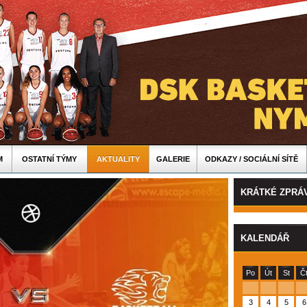
M
OSTATNÍ TÝMY
AKTUALITY
GALERIE
ODKAZY / SOCIÁLNÍ SÍTĚ
KRÁTKÉ ZPRÁ
KALENDÁŘ
Po
Út
St
Č
3
4
5
6