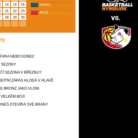
3
14
15
16
VENKU
0
21
22
23
AKCE
7
28
29
30
ity
C…
VÝHRA NEBO KONEC
H SEZONY
ČÍ SEZONA V BŘEZNU?
BOTNÍ ZÁPAS HLODÁ V HLAVĚ
ME BRONZ JAKO VLONI
 VELKÉM BOJI
 DNES OTEVÍRÁ SVÉ BRÁNY