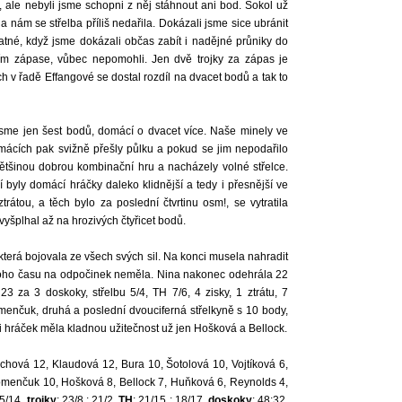
díl, ale nebyli jsme schopni z něj stáhnout ani bod. Sokol už
a nám se střelba příliš nedařila. Dokázali jsme sice ubránit
atné, když jsme dokázali občas zabít i nadějné průniky do
ním zápase, vůbec nepomohli. Jen dvě trojky za zápas je
h v řadě Effangové se dostal rozdíl na dvacet bodů a tak to
 jsme jen šest bodů, domácí o dvacet více. Naše minely ve
omácích pak svižně přešly půlku a pokud se jim nepodařilo
 většinou dobrou kombinační hru a nacházely volné střelce.
 byly domácí hráčky daleko klidnější a tedy i přesnější ve
trátou, a těch bylo za poslední čtvrtinu osm!, se vytratila
vyšplhal až na hrozivých čtyřicet bodů.
, která bojovala ze všech svých sil. Na konci musela nahradit
noho času na odpočinek neměla. Nina nakonec odehrála 22
23 za 3 doskoky, střelbu 5/4, TH 7/6, 4 zisky, 1 ztrátu, 7
menčuk, druhá a poslední dvouciferná střelkyně s 10 body,
i hráček měla kladnou užitečnost už jen Hošková a Bellock.
ichová 12, Klaudová 12, Bura 10, Šotolová 10, Vojtíková 6,
omenčuk 10, Hošková 8, Bellock 7, Huňková 6, Reynolds 4,
35/14,
trojky
: 23/8 : 21/2,
TH
: 21/15 : 18/17,
doskoky
: 48:32,