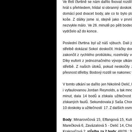
Ve třetí čtvrtině se nám dařilo fixovat roz
hrál s přehledem, hlídal si obranný doskok 
domácí pod dvacet body, ale co to bylo pl
koše. Z dálky jsme si, stejně jako v prv
nezvykle málo. Ve 26. minutě po pěti bodec
vydrželo až do konce.
Poslední čtvrtina byl už náš výbuch. Dali
střelbě dokázal Sokol doskočit. Hráčky d
zakončit z rychlého protiútoku, rozehrály
Díky euforii z jednoznačného vývoje utkání
střelbě. Z našich útoků, pokud neskočily z
přesnost střelby. Bodový rozdíl se nakonec 
V tomto utkání se dařilo jen Nikolině Delić
i vyfaulovanou Jordan Reynolds, a tak m
minut, dala 14 bodů a získala užitečnost 
získaných faulů. Sekundovala ji Saša Cho
10 doskoky a užitečností 17. Z dalších osm
Body
: Minarovičová 15, Effangová 15, Kul
Marečková 6, Zavázalová 5 - Delić 14, Ch
Krakovičová 2,
střelba za 2 body
: 48/26 : 