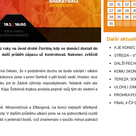
10
11
12
1
17
18
19
2
24
25
26
2
31
Další aktual
A JE KONE
 ruky na úvod druhé čtvrtiny, kdy se domácí dostali do
 další průběh zápasu už kontrolovali. Nakonec zvítězili
STŘEDA – 
DALŠÍ PEC
á čekalo, že v podobném duchu se bude odvíjet i utkání
KOMU SKON
dokonce jsme v první čtvrtině o pět bodů vedli. Hradec sice
TEREZA: SO
átku jim to žádné výhody neposkytovalo. Náskok nám ale
ULOVILI JS
ny. Kája Šotolová trojkou poslala poprvé svůj tým do vedení a
PROHRA PO
FINAL 4 ČP
ě. Minarovičová a Effangová, na konci nejlepší střelkyně
oty. V dalším průběhu utkání jsme se na jednociferný rozdíl
ráli o jedenáct bodů, což znamenalo v součtu mínus patnáct