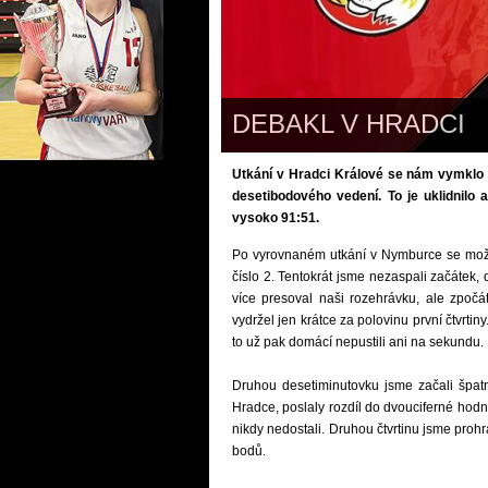
DEBAKL V HRADCI
Utkání v Hradci Králové se nám vymklo z
desetibodového vedení. To je uklidnilo a
vysoko 91:51.
Po vyrovnaném utkání v Nymburce se možn
číslo 2. Tentokrát jsme nezaspali začátek, 
více presoval naši rozehrávku, ale zpoč
vydržel jen krátce za polovinu první čtvrti
to už pak domácí nepustili ani na sekundu.
Druhou desetiminutovku jsme začali špatn
Hradce, poslaly rozdíl do dvouciferné hodn
nikdy nedostali. Druhou čtvrtinu jsme proh
bodů.