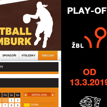
SPONZOŘI
VÝSLEDKY
ENGLISH
VY
SRPEN 2026
t
Pá
So
Ne
1
2
DOMA
7
8
9