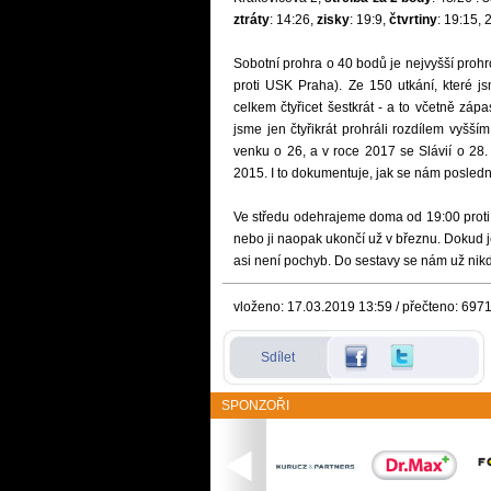
ztráty
: 14:26,
zisky
: 19:9,
čtvrtiny
: 19:15, 
Sobotní prohra o 40 bodů je nejvyšší prohr
proti USK Praha). Ze 150 utkání, které j
celkem čtyřicet šestkrát - a to včetně zá
jsme jen čtyřikrát prohráli rozdílem vyš
venku o 26, a v roce 2017 se Slávií o 28
2015. I to dokumentuje, jak se nám posledn
Ve středu odehrajeme doma od 19:00 proti H
nebo ji naopak ukončí už v březnu. Dokud je
asi není pochyb. Do sestavy se nám už nik
vloženo: 17.03.2019 13:59 / přečteno: 697
Sdílet
SPONZOŘI