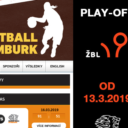
SPONZOŘI
VÝSLEDKY
ENGLISH
VY
PAS
16.03.2019
91
51
:
VÍCE INFORMACÍ