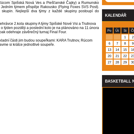
Rücom Spišská Nová Ves a Piešťanské Čajky) a Rumunsko
d). Jedním týmem přispěje Rakousko (Flying Foxes SVS Post).
 skupin. Nejlepší dva týmy z každé skupiny postoupí do
KALENDÁŘ
dehrávce 2.kola skupiny A týmy Spišské Nové Vsi a Trutnova
k o týden později a poslední kolo je na plánováno na 11.února
Po
Út
St
Č
pak odehraje závěrečný turnaj Final Four.
1
2
ákladní části jim budou soupeřkami: KARA Trutnov, Rücom
6
7
8
9
avme si krátce jednotlivé soupeře.
13
14
15
1
20
21
22
2
27
28
29
3
BASKETBALL 