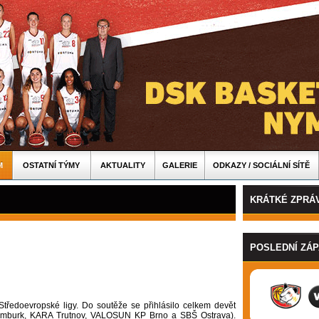
M
OSTATNÍ TÝMY
AKTUALITY
GALERIE
ODKAZY / SOCIÁLNÍ SÍTĚ
KRÁTKÉ ZPRÁ
POSLEDNÍ ZÁ
Středoevropské ligy. D
o soutěže se přihlásilo celkem devět
 Nymburk, KARA Trutnov, VALOSUN KP Brno a SBŠ Ostrava).