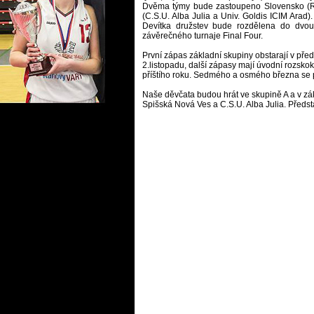
Dvěma týmy bude zastoupeno Slovensko (
(C.S.U. Alba Julia a Univ. Goldis ICIM Ara
Devítka družstev bude rozdělena do dvou
závěrečného turnaje Final Four.
První zápas základní skupiny obstarají v pře
2.listopadu, další zápasy mají úvodní rozsko
příštího roku. Sedmého a osmého března se 
Naše děvčata budou hrát ve skupině A a v z
Spišská Nová Ves a C.S.U. Alba Julia. Předst