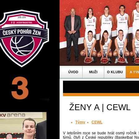
ÚVOD
MUŽI
O KLUBU
A TÝ
ŽENY A | CEWL
Týmy
CEWL
V letošním roce se bude hrát osmý ročník 
týmů, čtyři z České republiky (Basketbal