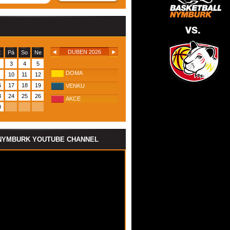
DUBEN 2026
t
Pá
So
Ne
3
4
5
DOMA
10
11
12
6
17
18
19
VENKU
3
24
25
26
AKCE
0
NYMBURK YOUTUBE CHANNEL