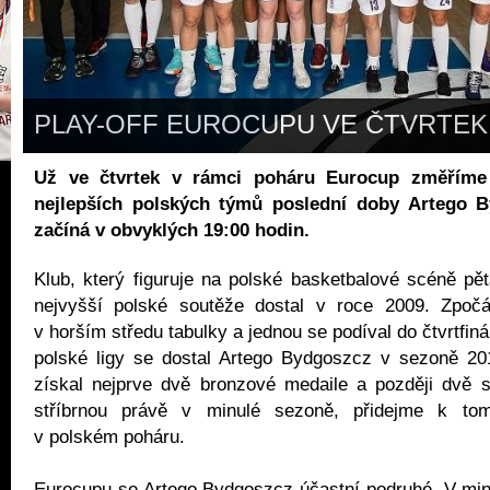
PLAY-OFF EUROCUPU VE ČTVRTEK
Už ve čtvrtek v rámci poháru Eurocup změříme 
nejlepších polských týmů poslední doby Artego B
začíná v obvyklých 19:00 hodin.
Klub, který figuruje na polské basketbalové scéně pět
nejvyšší polské soutěže dostal v roce 2009. Zpoč
v horším středu tabulky a jednou se podíval do čtvrtfiná
polské ligy se dostal Artego Bydgoszcz v sezoně 20
získal nejprve dvě bronzové medaile a později dvě s
stříbrnou právě v minulé sezoně, přidejme k tomu
v polském poháru.
Eurocupu se Artego Bydgoszcz účastní podruhé. V min