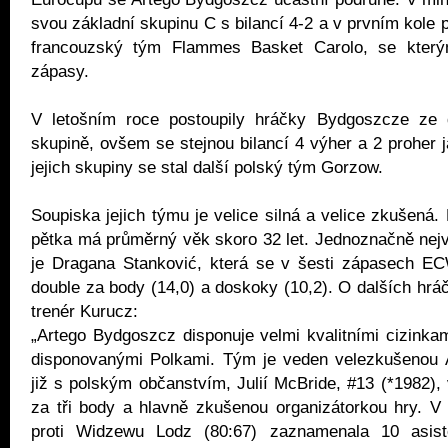
svou základní skupinu C s bilancí 4-2 a v prvním kole pl
francouzský tým Flammes Basket Carolo, se kterým
zápasy.
V letošním roce postoupily hráčky Bydgoszcze ze 
skupině, ovšem se stejnou bilancí 4 výher a 2 proher j
jejich skupiny se stal další polský tým Gorzow.
Soupiska jejich týmu je velice silná a velice zkušená.
pětka má průměrný věk skoro 32 let. Jednoznačně nejvi
je Dragana Stanković, která se v šesti zápasech EC
double za body (14,0) a doskoky (10,2). O dalších hr
trenér Kurucz:
„Artego Bydgoszcz disponuje velmi kvalitními cizinkam
disponovanými Polkami. Tým je veden velezkušenou 
již s polským občanstvím, Julií McBride, #13 (*1982), 
za tři body a hlavně zkušenou organizátorkou hry. V
proti Widzewu Lodz (80:67) zaznamenala 10 asiste