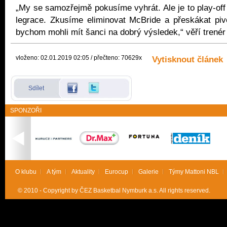
„My se samozřejmě pokusíme vyhrát. Ale je to play-of
legrace. Zkusíme eliminovat McBride a přeskákat piv
bychom mohli mít šanci na dobrý výsledek,“ věří trenér
vloženo: 02.01.2019 02:05 / přečteno: 70629x
Vytisknout článek
Sdílet
SPONZOŘI
O klubu
A tým
Aktuality
Eurocup
Galerie
Týmy Mattoni NBL
© 2010 - Copyright by ČEZ Basketbal Nymburk a.s. All rights reserved.