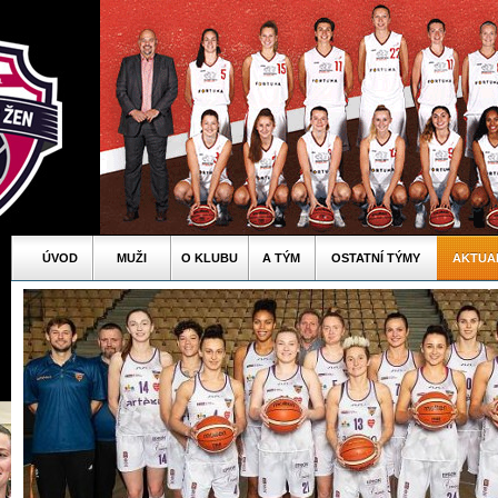
ÚVOD
MUŽI
O KLUBU
A TÝM
OSTATNÍ TÝMY
AKTUA