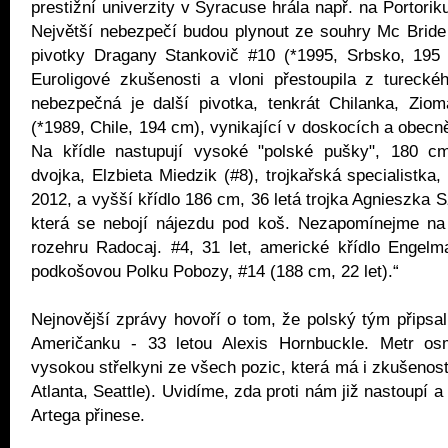
prestižní univerzity v Syracuse hrála např. na Portori
Největší nebezpečí budou plynout ze souhry Mc Bride
pivotky Dragany Stankovič #10 (*1995, Srbsko, 195 
Euroligové zkušenosti a vloni přestoupila z tureck
nebezpečná je další pivotka, tenkrát Chilanka, Ziom
(*1989, Chile, 194 cm), vynikající v doskocích a obecn
Na křídle nastupují vysoké "polské pušky", 180 c
dvojka, Elzbieta Miedzik (#8), trojkařská specialistka,
2012, a vyšší křídlo 186 cm, 36 letá trojka Agnieszka S
která se nebojí nájezdu pod koš. Nezapomínejme na s
rozehru Radocaj. #4, 31 let, americké křídlo Engelm
podkošovou Polku Pobozy, #14 (188 cm, 22 let).“
Nejnovější zprávy hovoří o tom, že polský tým připsal
Američanku - 33 letou Alexis Hornbuckle. Metr os
vysokou střelkyni ze všech pozic, která má i zkušenost
Atlanta, Seattle). Uvidíme, zda proti nám již nastoupí 
Artega přinese.