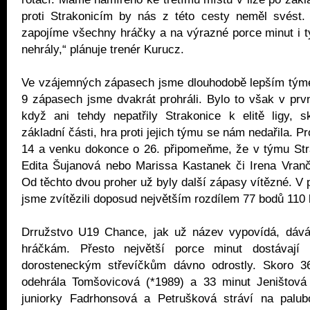
proti Strakonicím by nás z této cesty neměl svést.
zapojíme všechny hráčky a na výrazné porce minut i ty,
nehrály,“ plánuje trenér Kurucz.
Ve vzájemných zápasech jsme dlouhodobě lepším tým
9 zápasech jsme dvakrát prohráli. Bylo to však v prv
když ani tehdy nepatřily Strakonice k elitě ligy, s
základní části, hra proti jejich týmu se nám nedařila. P
14 a venku dokonce o 26. připomeňme, že v týmu Stra
Edita Šujanová nebo Marissa Kastanek či Irena Vranč
Od těchto dvou proher už byly další zápasy vítězné. V 
jsme zvítězili doposud největším rozdílem 77 bodů 110 
Drružstvo U19 Chance, jak už název vypovídá, dává
hráčkám. Přesto největší porce minut dostávají 
dorosteneckým střevíčkům dávno odrostly. Skoro 3
odehrála Tomšovicová (*1989) a 33 minut Jeništová
juniorky Fadrhonsová a Petrušková stráví na palu