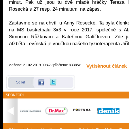
minut. Pak už jsou tu dvě mladé hráčky Tereza 
Rosecká s 27 resp. 24 minutami na zápas.
Zastavme se na chvíli u Anny Rosecké. Ta byla členk
na MS basketbalu 3x3 v roce 2017, společně s Alž
Simonou Růžkovou a Kateřinou Galíčkovou. Zde j
Alžběta Levínská je vnučkou našeho fyzioterapeuta Jiř
vloženo: 21.02.2019 09:42 / přečteno: 83385x
Vytisknout článek
Sdílet
SPONZOŘI