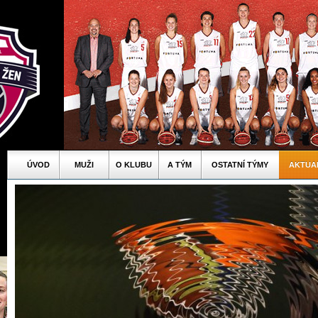
ÚVOD
MUŽI
O KLUBU
A TÝM
OSTATNÍ TÝMY
AKTUA