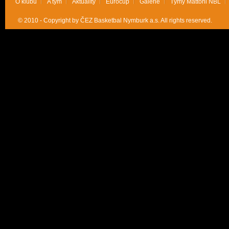
O klubu
A tým
Aktuality
Eurocup
Galerie
Týmy Mattoni NBL
© 2010 - Copyright by ČEZ Basketbal Nymburk a.s. All rights reserved.