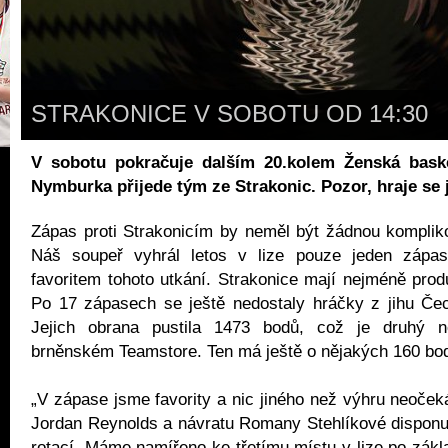
STRAKONICE V SOBOTU OD 14:30
V sobotu pokračuje dalším 20.kolem Ženská baske
Nymburka přijede tým ze Strakonic. Pozor, hraje se ji
Zápas proti Strakonicím by neměl být žádnou kompliko
Náš soupeř vyhrál letos v lize pouze jeden zápas
favoritem tohoto utkání. Strakonice mají nejméně produ
Po 17 zápasech se ještě nedostaly hráčky z jihu Če
Jejich obrana pustila 1473 bodů, což je druhý n
brněnském Teamstore. Ten má ještě o nějakých 160 bod
„V zápase jsme favority a nic jiného než výhru neoče
Jordan Reynolds a návratu Romany Stehlíkové disponu
rotací. Máme namířeno ke třetímu místu v lize po zákla