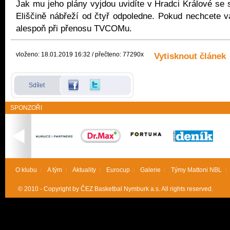
Jak mu jeho plány vyjdou uvidíte v Hradci Králové se 
Eliščině nábřeží od čtyř odpoledne. Pokud nechcete vá
alespoň při přenosu TVCOMu.
vloženo: 18.01.2019 16:32 / přečteno: 77290x
Vytisknout článek
Sdílet
SPONZOŘI
O klubu
A tým
Aktuality
Eurocup
Galerie
Týmy Mattoni NBL
© 2010 - Copyright by ČEZ Basketbal Nymburk a.s. All rights reserved.