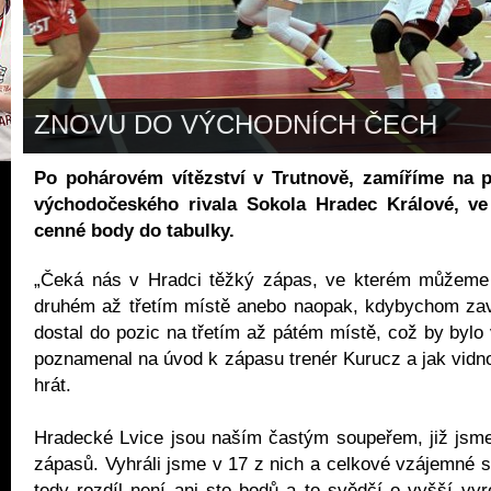
ZNOVU DO VÝCHODNÍCH ČECH
Po pohárovém vítězství v Trutnově, zamíříme na p
východočeského rivala Sokola Hradec Králové, ve
cenné body do tabulky.
„Čeká nás v Hradci těžký zápas, ve kterém můžeme p
druhém až třetím místě anebo naopak, kdybychom za
dostal do pozic na třetím až pátém místě, což by bylo 
poznamenal na úvod k zápasu trenér Kurucz a jak vidno
hrát.
Hradecké Lvice jsou naším častým soupeřem, již jsme
zápasů. Vyhráli jsme v 17 z nich a celkové vzájemné s
tedy rozdíl není ani sto bodů a to svědčí o vyšší vyro