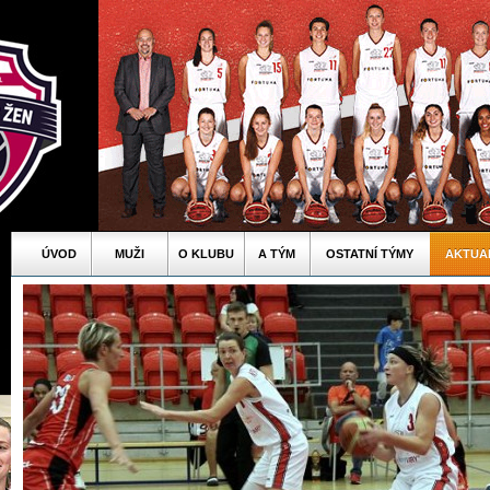
ÚVOD
MUŽI
O KLUBU
A TÝM
OSTATNÍ TÝMY
AKTUA