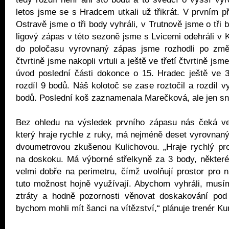
letos jsme se s Hradcem utkali už třikrát. V prvním p
Ostravě jsme o tři body vyhráli, v Trutnově jsme o tři b
ligový zápas v této sezoně jsme s Lvicemi odehráli v 
do poločasu vyrovnaný zápas jsme rozhodli po změn
čtvrtině jsme nakopli vrtuli a ještě ve třetí čtvrtině jsm
úvod poslední části dokonce o 15. Hradec ještě ve 3
rozdíl 9 bodů. Náš kolotoč se zase roztočil a rozdíl vy
bodů. Poslední koš zaznamenala Marečková, ale jen sní
Bez ohledu na výsledek prvního zápasu nás čeká ve
který hraje rychle z ruky, má nejméně deset vyrovnan
dvoumetrovou zkušenou Kulichovou. „Hraje rychlý prot
na doskoku. Má výborné střelkyně za 3 body, některé 
velmi dobře na perimetru, čímž uvolňují prostor pro ná
tuto možnost hojně využívají. Abychom vyhráli, musí
ztráty a hodně pozornosti věnovat doskakování po
bychom mohli mít šanci na vítězství,“ plánuje trenér Ku